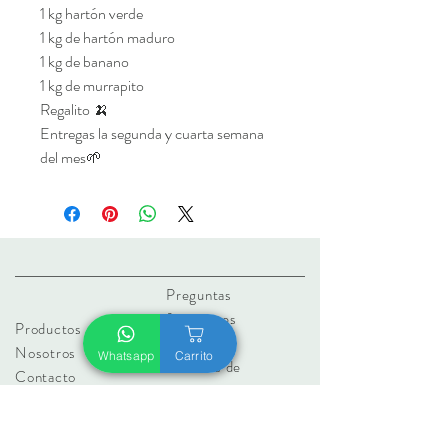
1 kg hartón verde
1 kg de hartón maduro
1 kg de banano
1 kg de murrapito
Regalito 🍌
Entregas la segunda y cuarta semana
del mes🌱
Preguntas
frecuentes
Productos
Cobertura
Nosotros
Whatsapp
Carrito
Políticas
de
Contacto
privacidad
Términos y
condiciones de uso